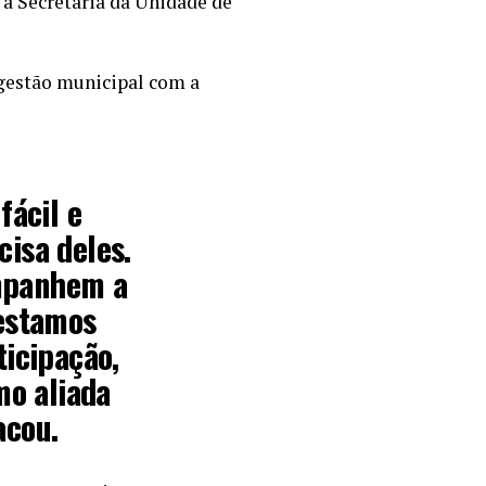
 a Secretaria da Unidade de
 gestão municipal com a
fácil e
isa deles.
ompanhem a
 estamos
ticipação,
mo aliada
acou.