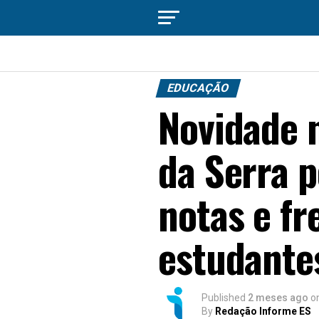
EDUCAÇÃO
Novidade 
da Serra 
notas e fr
estudantes
Published
2 meses ago
o
By
Redação Informe ES