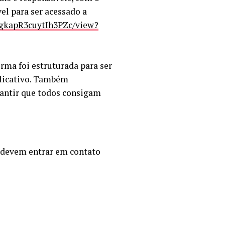
el para ser acessado a
wgkapR3cuytIh3PZc/view?
rma foi estruturada para ser
plicativo. Também
rantir que todos consigam
s devem entrar em contato