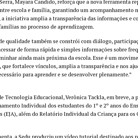
 Serra, Mayara Candido, reforça que a nova ferramenta 
 entre escola e família, garantindo um acompanhamento
 a iniciativa amplia a transparência das informações e c
 famílias no processo de aprendizagem.
de qualidade também se constrói com diálogo, particip
cessar de forma rápida e simples informações sobre fre
 caminhar ainda mais próxima da escola. Esse é um movim
que fortalece vínculos, amplia a transparência e nos aju
ecessário para aprender e se desenvolver plenamente.”
de Tecnologia Educacional, Verônica Tackla, em breve, 
hamento Individual dos estudantes do 1º e 2º anos do E
s (EJA), além do Relatório Individual da Criança para os
amenta, a Sedu produziu um vídeo tutorial destinado aos p