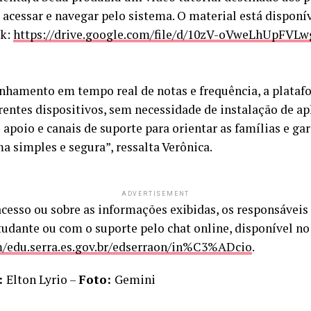
acessar e navegar pelo sistema. O material está disponív
nk:
https://drive.google.com/file/d/10zV-oVweLhUpFVL
hamento em tempo real de notas e frequência, a platafo
erentes dispositivos, sem necessidade de instalação de a
apoio e canais de suporte para orientar as famílias e ga
ma simples e segura”, ressalta Verônica.
ADVERTISEMENT
acesso ou sobre as informações exibidas, os responsávei
tudante ou com o suporte pelo chat online, disponível no
om/edu.serra.es.gov.br/edserraon/in%C3%ADcio
.
:
Elton Lyrio –
Foto:
Gemini