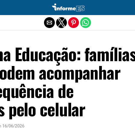
Sair da versão mobile
na Educação: família
podem acompanhar
equência de
 pelo celular
n
16/06/2026