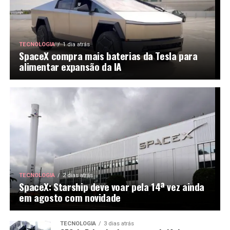
TECNOLOGIA
1 dia atrás
SpaceX compra mais baterias da Tesla para
alimentar expansão da IA
TECNOLOGIA
2 dias atrás
SpaceX: Starship deve voar pela 14ª vez ainda
em agosto com novidade
TECNOLOGIA
3 dias atrás