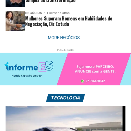
tempos de transformação
NEGÓCIOS
1 semana atrás
Mulheres Superam Homens em Habilidades de
Negociação, Diz Estudo
MORE NEGÓCIOS
TECNOLOGIA