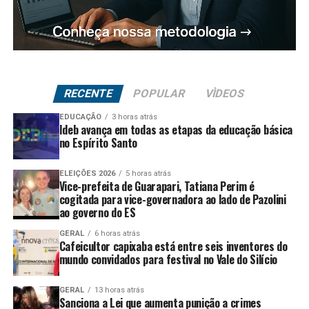
RECENTE
POPULAR
VÌDEOS
EDUCAÇÃO
3 horas atrás
Ideb avança em todas as etapas da educação básica
no Espírito Santo
ELEIÇÕES 2026
5 horas atrás
Vice-prefeita de Guarapari, Tatiana Perim é
cogitada para vice-governadora ao lado de Pazolini
ao governo do ES
GERAL
6 horas atrás
Cafeicultor capixaba está entre seis inventores do
mundo convidados para festival no Vale do Silício
GERAL
13 horas atrás
Sanciona a Lei que aumenta punição a crimes