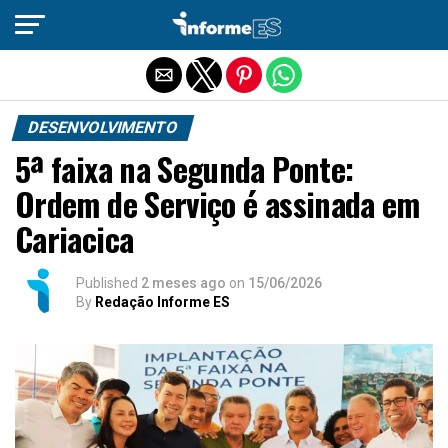
Sair da versão mobile
DESENVOLVIMENTO
5ª faixa na Segunda Ponte:
Ordem de Serviço é assinada em
Cariacica
Published
2 meses ago
on
15/06/2026
By
Redação Informe ES