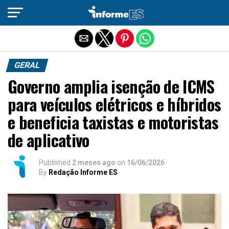
Sair da versão mobile
GERAL
Governo amplia isenção de ICMS
para veículos elétricos e híbridos
e beneficia taxistas e motoristas
de aplicativo
Published
2 meses ago
on
16/06/2026
By
Redação Informe ES