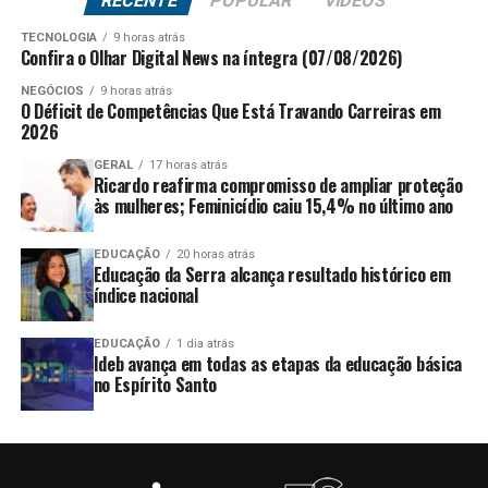
RECENTE
POPULAR
VÍDEOS
TECNOLOGIA
9 horas atrás
Confira o Olhar Digital News na íntegra (07/08/2026)
NEGÓCIOS
9 horas atrás
O Déficit de Competências Que Está Travando Carreiras em
2026
GERAL
17 horas atrás
Ricardo reafirma compromisso de ampliar proteção
às mulheres; Feminicídio caiu 15,4% no último ano
EDUCAÇÃO
20 horas atrás
Educação da Serra alcança resultado histórico em
índice nacional
EDUCAÇÃO
1 dia atrás
Ideb avança em todas as etapas da educação básica
no Espírito Santo