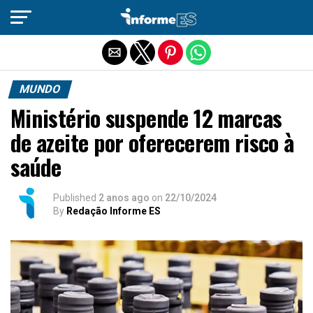
Sair da versão mobile
MUNDO
Ministério suspende 12 marcas
de azeite por oferecerem risco à
saúde
Published
2 anos ago
on
22/10/2024
By
Redação Informe ES