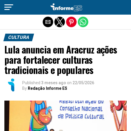
Sair da versão mobile
CULTURA
Lula anuncia em Aracruz ações
para fortalecer culturas
tradicionais e populares
Published
3 meses ago
on
22/05/2026
By
Redação Informe ES