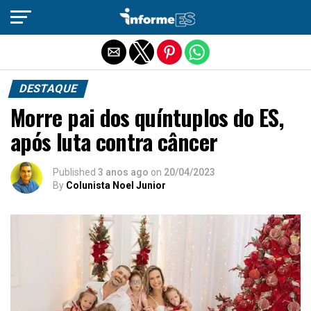
Sair da versão mobile
DESTAQUE
Morre pai dos quíntuplos do ES,
após luta contra câncer
Published
3 anos ago
on
20/04/2023
By
Colunista Noel Junior