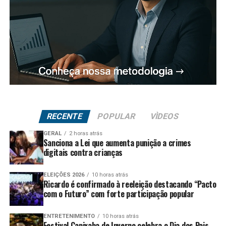
RECENTE
POPULAR
VÌDEOS
GERAL
2 horas atrás
Sanciona a Lei que aumenta punição a crimes
digitais contra crianças
ELEIÇÕES 2026
10 horas atrás
Ricardo é confirmado à reeleição destacando “Pacto
com o Futuro” com forte participação popular
ENTRETENIMENTO
10 horas atrás
Festival Capixaba de Inverno celebra o Dia dos Pais