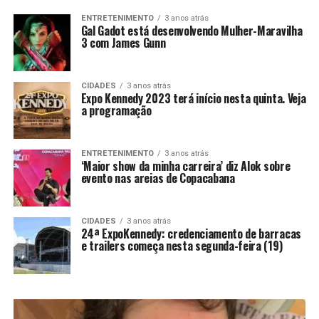
ENTRETENIMENTO
3 anos atrás
Gal Gadot está desenvolvendo Mulher-Maravilha
3 com James Gunn
CIDADES
3 anos atrás
Expo Kennedy 2023 terá início nesta quinta. Veja
a programação
ENTRETENIMENTO
3 anos atrás
‘Maior show da minha carreira’ diz Alok sobre
evento nas areias de Copacabana
CIDADES
3 anos atrás
24ª ExpoKennedy: credenciamento de barracas
e trailers começa nesta segunda-feira (19)