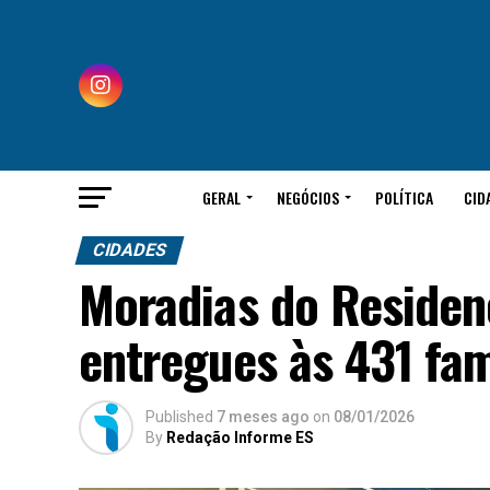
GERAL
NEGÓCIOS
POLÍTICA
CID
CIDADES
Moradias do Residen
entregues às 431 fa
Published
7 meses ago
on
08/01/2026
By
Redação Informe ES