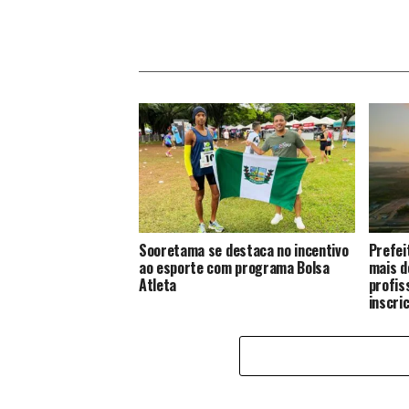
Sooretama se destaca no incentivo
Prefei
ao esporte com programa Bolsa
mais d
Atleta
profis
inscri