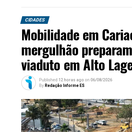
CIDADES
Mobilidade em Cariac
mergulhão preparam 
viaduto em Alto Lag
Published
12 horas ago
on
06/08/2026
By
Redação Informe ES