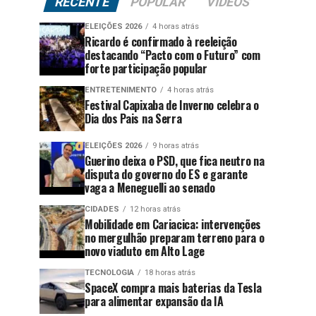
RECENTE
POPULAR
VÍDEOS
ELEIÇÕES 2026
4 horas atrás
Ricardo é confirmado à reeleição
destacando “Pacto com o Futuro” com
forte participação popular
ENTRETENIMENTO
4 horas atrás
Festival Capixaba de Inverno celebra o
Dia dos Pais na Serra
ELEIÇÕES 2026
9 horas atrás
Guerino deixa o PSD, que fica neutro na
disputa do governo do ES e garante
vaga a Meneguelli ao senado
CIDADES
12 horas atrás
Mobilidade em Cariacica: intervenções
no mergulhão preparam terreno para o
novo viaduto em Alto Lage
TECNOLOGIA
18 horas atrás
SpaceX compra mais baterias da Tesla
para alimentar expansão da IA