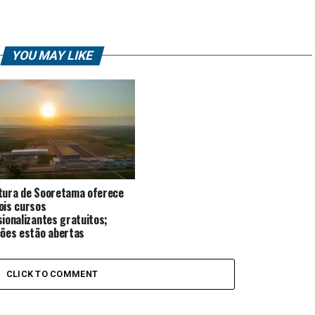
YOU MAY LIKE
tura de Sooretama oferece
ois cursos
sionalizantes gratuitos;
ções estão abertas
CLICK TO COMMENT