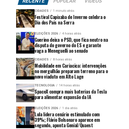
RECENTE
POPULAR
VÍDEOS
CIDADES
1 minuto atrás
Festival Capixaba de Inverno celebra o
Dia dos Pais na Serra
ELEIÇÕES 2026
4 horas atrás
Guerino deixa o PSD, que fica neutro na
disputa do governo do ES e garante
vaga a Meneguelli ao senado
CIDADES
8 horas atrás
Mobilidade em Cariacica: intervenções
no mergulhão preparam terreno para o
novo viaduto em Alto Lage
TECNOLOGIA
14 horas atrás
SpaceX compra mais baterias da Tesla
para alimentar expansão da IA
ELEIÇÕES 2026
1 dia atrás
Lula lidera cenário estimulado com
39%; Flávio Bolsonaro aparece em
segundo, aponta Genial/Quaest