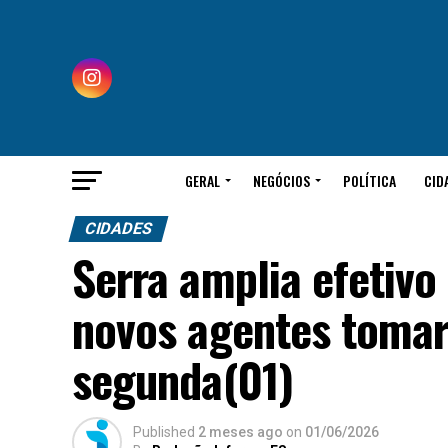
GERAL
NEGÓCIOS
POLÍTICA
CID
CIDADES
Serra amplia efetivo
novos agentes toma
segunda(01)
Published
2 meses ago
on
01/06/2026