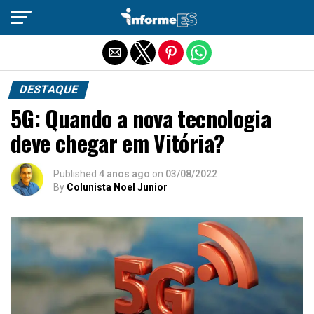
Sair da versão mobile
DESTAQUE
5G: Quando a nova tecnologia
deve chegar em Vitória?
Published
4 anos ago
on
03/08/2022
By
Colunista Noel Junior