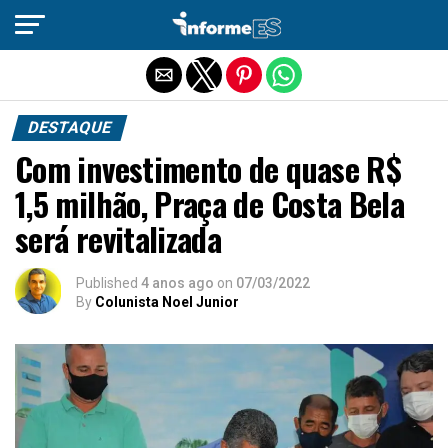
Sair da versão mobile
DESTAQUE
Com investimento de quase R$
1,5 milhão, Praça de Costa Bela
será revitalizada
Published
4 anos ago
on
07/03/2022
By
Colunista Noel Junior