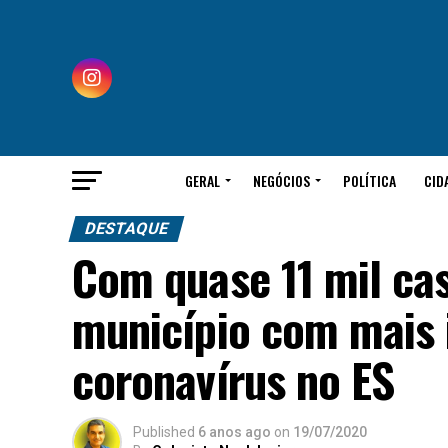
GERAL
NEGÓCIOS
POLÍTICA
CID
DESTAQUE
Com quase 11 mil cas
município com mais 
coronavírus no ES
Published
6 anos ago
on
19/07/2020