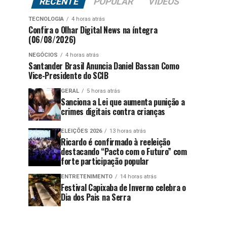
RECENTE
POPULAR
VÍDEOS
TECNOLOGIA
4 horas atrás
Confira o Olhar Digital News na íntegra
(06/08/2026)
NEGÓCIOS
4 horas atrás
Santander Brasil Anuncia Daniel Bassan Como
Vice-Presidente do SCIB
GERAL
5 horas atrás
Sanciona a Lei que aumenta punição a
crimes digitais contra crianças
ELEIÇÕES 2026
13 horas atrás
Ricardo é confirmado à reeleição
destacando “Pacto com o Futuro” com
forte participação popular
ENTRETENIMENTO
14 horas atrás
Festival Capixaba de Inverno celebra o
Dia dos Pais na Serra