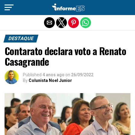
Sair da versão mobile
DESTAQUE
Contarato declara voto a Renato
Casagrande
Published
4 anos ago
on
26/09/2022
By
Colunista Noel Junior