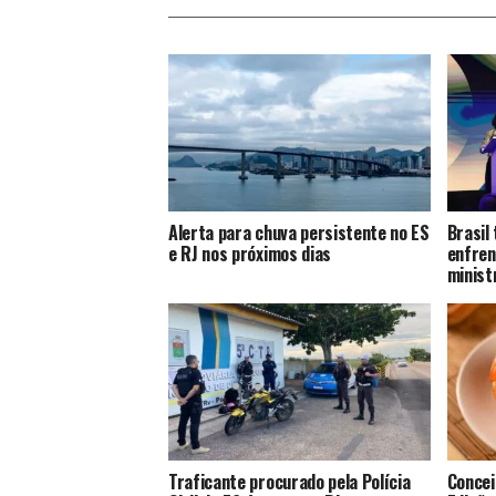
Alerta para chuva persistente no ES
Brasil
e RJ nos próximos dias
enfren
minist
Traficante procurado pela Polícia
Concei