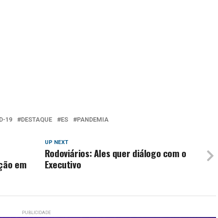
D-19
DESTAQUE
ES
PANDEMIA
UP NEXT
Rodoviários: Ales quer diálogo com o
ação em
Executivo