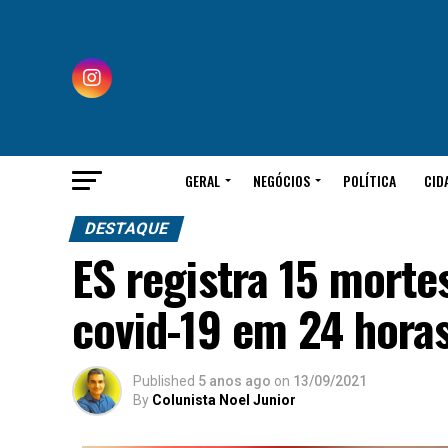
GERAL
NEGÓCIOS
POLÍTICA
CID
DESTAQUE
ES registra 15 morte
covid-19 em 24 hora
Published
5 anos ago
on
13/09/2021
By
Colunista Noel Junior