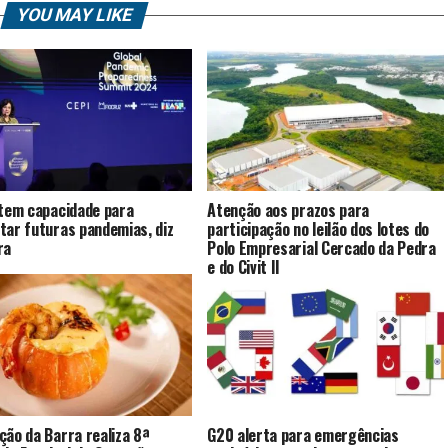
YOU MAY LIKE
 tem capacidade para
Atenção aos prazos para
tar futuras pandemias, diz
participação no leilão dos lotes do
ra
Polo Empresarial Cercado da Pedra
e do Civit II
ção da Barra realiza 8ª
G20 alerta para emergências