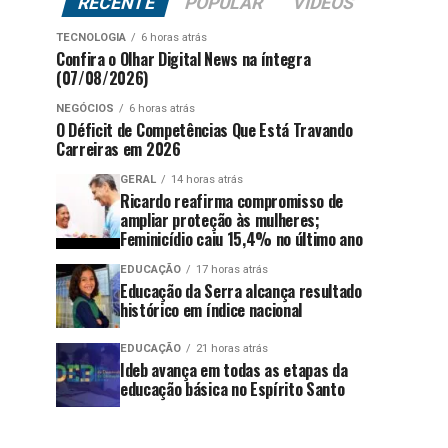
RECENTE
POPULAR
VÍDEOS
TECNOLOGIA
6 horas atrás
Confira o Olhar Digital News na íntegra
(07/08/2026)
NEGÓCIOS
6 horas atrás
O Déficit de Competências Que Está Travando
Carreiras em 2026
GERAL
14 horas atrás
Ricardo reafirma compromisso de
ampliar proteção às mulheres;
Feminicídio caiu 15,4% no último ano
EDUCAÇÃO
17 horas atrás
Educação da Serra alcança resultado
histórico em índice nacional
EDUCAÇÃO
21 horas atrás
Ideb avança em todas as etapas da
educação básica no Espírito Santo