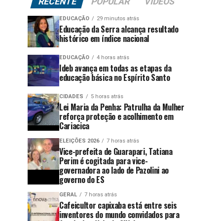
RECENTE
POPULAR
VÍDEOS
EDUCAÇÃO
29 minutos atrás
Educação da Serra alcança resultado
histórico em índice nacional
EDUCAÇÃO
4 horas atrás
Ideb avança em todas as etapas da
educação básica no Espírito Santo
CIDADES
5 horas atrás
Lei Maria da Penha: Patrulha da Mulher
reforça proteção e acolhimento em
Cariacica
ELEIÇÕES 2026
7 horas atrás
Vice-prefeita de Guarapari, Tatiana
Perim é cogitada para vice-
governadora ao lado de Pazolini ao
governo do ES
GERAL
7 horas atrás
Cafeicultor capixaba está entre seis
inventores do mundo convidados para