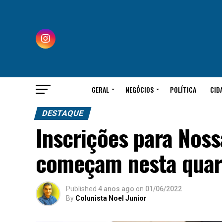
GERAL
NEGÓCIOS
POLÍTICA
CID
DESTAQUE
Inscrições para Nos
começam nesta quart
Published
4 anos ago
on
01/06/2022
By
Colunista Noel Junior