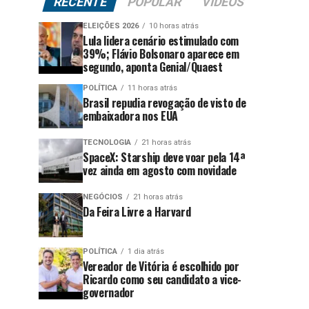
RECENTE
POPULAR
VÍDEOS
ELEIÇÕES 2026
10 horas atrás
Lula lidera cenário estimulado com
39%; Flávio Bolsonaro aparece em
segundo, aponta Genial/Quaest
POLÍTICA
11 horas atrás
Brasil repudia revogação de visto de
embaixadora nos EUA
TECNOLOGIA
21 horas atrás
SpaceX: Starship deve voar pela 14ª
vez ainda em agosto com novidade
NEGÓCIOS
21 horas atrás
Da Feira Livre a Harvard
POLÍTICA
1 dia atrás
Vereador de Vitória é escolhido por
Ricardo como seu candidato a vice-
governador