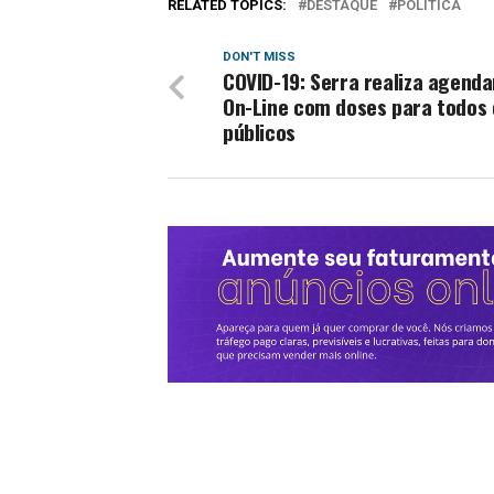
RELATED TOPICS:
DESTAQUE
POLITICA
DON'T MISS
COVID-19: Serra realiza agend
On-Line com doses para todos 
públicos