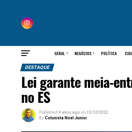
GERAL
NEGÓCIOS
POLÍTICA
CID
DESTAQUE
Lei garante meia-ent
no ES
Published
4 anos ago
on
12/12/2022
By
Colunista Noel Junior