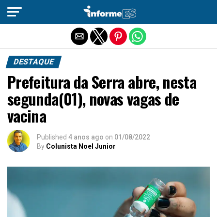
Sair da versão mobile
DESTAQUE
Prefeitura da Serra abre, nesta
segunda(01), novas vagas de
vacina
Published
4 anos ago
on
01/08/2022
By
Colunista Noel Junior