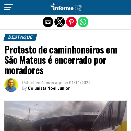
Sair da versão mobile
DESTAQUE
Protesto de caminhoneiros em
São Mateus é encerrado por
moradores
Published
4 anos ago
on
01/11/2022
By
Colunista Noel Junior