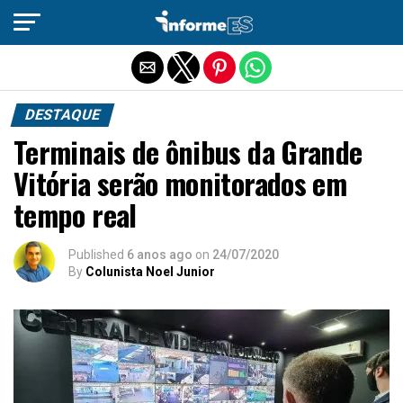
Sair da versão mobile
DESTAQUE
Terminais de ônibus da Grande
Vitória serão monitorados em
tempo real
Published
6 anos ago
on
24/07/2020
By
Colunista Noel Junior