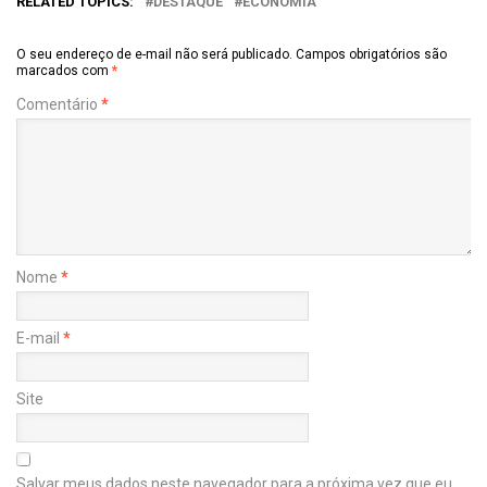
RELATED TOPICS:
DESTAQUE
ECONOMIA
O seu endereço de e-mail não será publicado.
Campos obrigatórios são
marcados com
*
Comentário
*
Nome
*
E-mail
*
Site
Salvar meus dados neste navegador para a próxima vez que eu