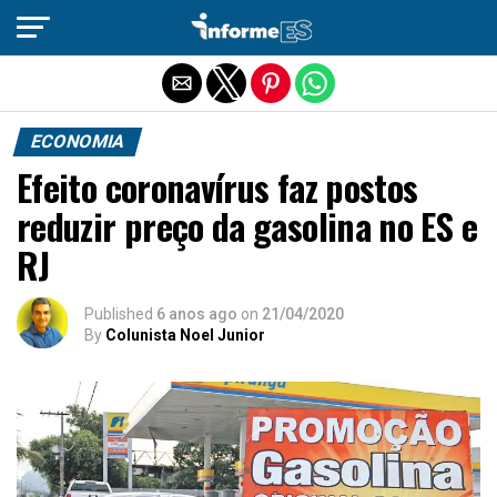
Sair da versão mobile
ECONOMIA
Efeito coronavírus faz postos
reduzir preço da gasolina no ES e
RJ
Published
6 anos ago
on
21/04/2020
By
Colunista Noel Junior