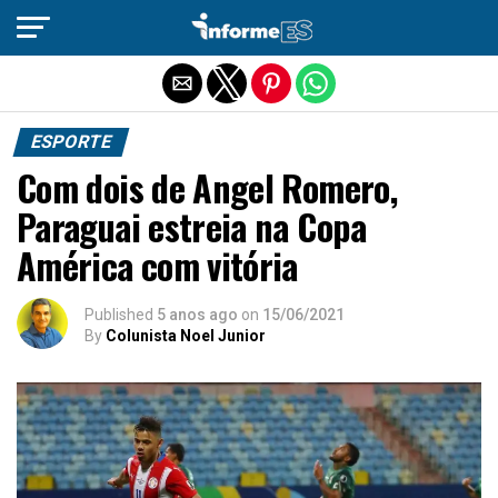
Sair da versão mobile
ESPORTE
Com dois de Angel Romero,
Paraguai estreia na Copa
América com vitória
Published
5 anos ago
on
15/06/2021
By
Colunista Noel Junior