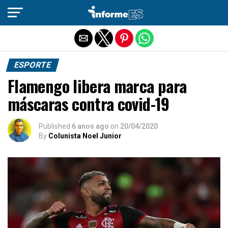
Sair da versão mobile
ESPORTE
Flamengo libera marca para
máscaras contra covid-19
Published
6 anos ago
on
20/04/2020
By
Colunista Noel Junior