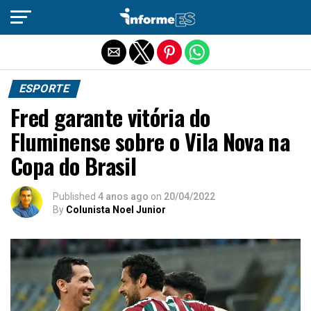
Sair da versão mobile
ESPORTE
Fred garante vitória do
Fluminense sobre o Vila Nova na
Copa do Brasil
Published
4 anos ago
on
20/04/2022
By
Colunista Noel Junior