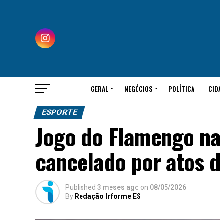
GERAL
NEGÓCIOS
POLÍTICA
CID
ESPORTE
Jogo do Flamengo na
cancelado por atos 
Published
3 meses ago
on
08/05/2026
By
Redação Informe ES