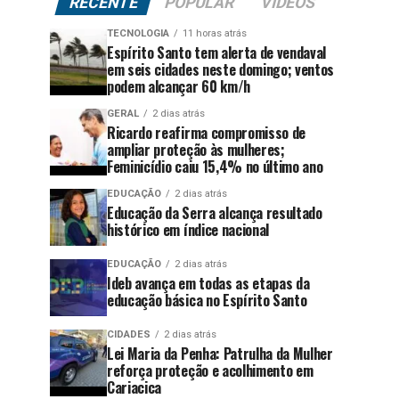
RECENTE
POPULAR
VÍDEOS
TECNOLOGIA
11 horas atrás
Espírito Santo tem alerta de vendaval
em seis cidades neste domingo; ventos
podem alcançar 60 km/h
GERAL
2 dias atrás
Ricardo reafirma compromisso de
ampliar proteção às mulheres;
Feminicídio caiu 15,4% no último ano
EDUCAÇÃO
2 dias atrás
Educação da Serra alcança resultado
histórico em índice nacional
EDUCAÇÃO
2 dias atrás
Ideb avança em todas as etapas da
educação básica no Espírito Santo
CIDADES
2 dias atrás
Lei Maria da Penha: Patrulha da Mulher
reforça proteção e acolhimento em
Cariacica