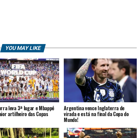
YOU MAY LIKE
erra leva 3ª lugar e Mbappé
Argentina vence Inglaterra de
aior artilheiro das Copas
virada e está na final da Copa do
Mundo!