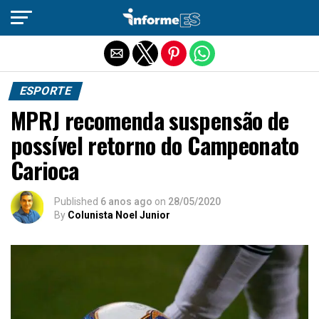
Sair da versão mobile
ESPORTE
MPRJ recomenda suspensão de
possível retorno do Campeonato
Carioca
Published
6 anos ago
on
28/05/2020
By
Colunista Noel Junior