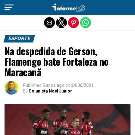
Sair da versão mobile
ESPORTE
Na despedida de Gerson,
Flamengo bate Fortaleza no
Maracanã
Published
5 anos ago
on
24/06/2021
By
Colunista Noel Junior