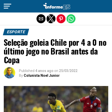
Sair da versão mobile
ESPORTE
Seleção goleia Chile por 4 a 0 no
último jogo no Brasil antes da
Copa
Published
4 anos ago
on
25/03/2022
By
Colunista Noel Junior