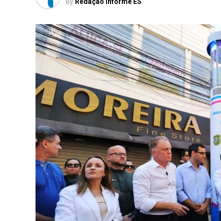
By
Redação Informe ES