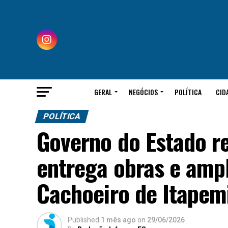
GERAL
NEGÓCIOS
POLÍTICA
CID
POLÍTICA
Governo do Estado r
entrega obras e amp
Cachoeiro de Itapem
Published
1 mês ago
on
29/06/2026