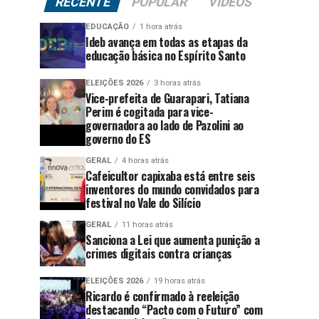
RECENTE
POPULAR
VÍDEOS
EDUCAÇÃO
1 hora atrás
Ideb avança em todas as etapas da
educação básica no Espírito Santo
ELEIÇÕES 2026
3 horas atrás
Vice-prefeita de Guarapari, Tatiana
Perim é cogitada para vice-
governadora ao lado de Pazolini ao
governo do ES
GERAL
4 horas atrás
Cafeicultor capixaba está entre seis
inventores do mundo convidados para
festival no Vale do Silício
GERAL
11 horas atrás
Sanciona a Lei que aumenta punição a
crimes digitais contra crianças
ELEIÇÕES 2026
19 horas atrás
Ricardo é confirmado à reeleição
destacando “Pacto com o Futuro” com