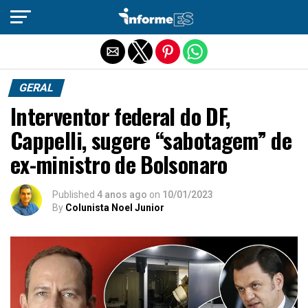
Sair da versão mobile
GERAL
Interventor federal do DF,
Cappelli, sugere “sabotagem” de
ex-ministro de Bolsonaro
Published
4 anos ago
on
10/01/2023
By
Colunista Noel Junior