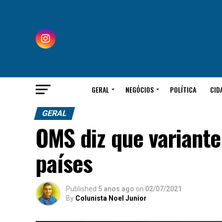
GERAL
NEGÓCIOS
POLÍTICA
CID
GERAL
OMS diz que variante
países
Published
5 anos ago
on
02/07/2021
By
Colunista Noel Junior