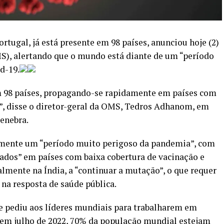
tugal, já está presente em 98 países, anunciou hoje (2)
), alertando que o mundo está diante de um “período
d-19.
m 98 países, propagando-se rapidamente em países com
s”, disse o diretor-geral da OMS, Tedros Adhanom, em
Genebra.
lmente um “período muito perigoso da pandemia”, com
otados” em países com baixa cobertura de vacinação e
almente na Índia, a “continuar a mutação”, o que requer
na resposta de saúde pública.
 pediu aos líderes mundiais para trabalharem em
, em julho de 2022, 70% da população mundial estejam