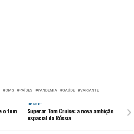
OMS
PAÍSES
PANDEMIA
SAÚDE
VARIANTE
UP NEXT
e o tom
Superar Tom Cruise: a nova ambição
espacial da Rússia