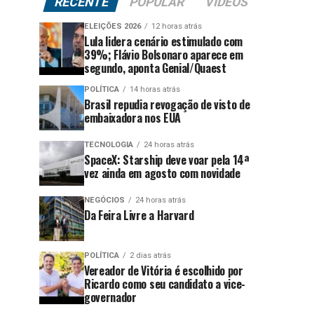
RECENTE
POPULAR
VÍDEOS
ELEIÇÕES 2026
12 horas atrás
Lula lidera cenário estimulado com
39%; Flávio Bolsonaro aparece em
segundo, aponta Genial/Quaest
POLÍTICA
14 horas atrás
Brasil repudia revogação de visto de
embaixadora nos EUA
TECNOLOGIA
24 horas atrás
SpaceX: Starship deve voar pela 14ª
vez ainda em agosto com novidade
NEGÓCIOS
24 horas atrás
Da Feira Livre a Harvard
POLÍTICA
2 dias atrás
Vereador de Vitória é escolhido por
Ricardo como seu candidato a vice-
governador