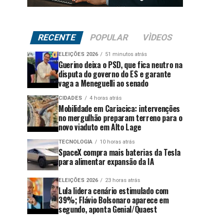
RECENTE
POPULAR
VÌDEOS
ELEIÇÕES 2026
51 minutos atrás
Guerino deixa o PSD, que fica neutro na
disputa do governo do ES e garante
vaga a Meneguelli ao senado
CIDADES
4 horas atrás
Mobilidade em Cariacica: intervenções
no mergulhão preparam terreno para o
novo viaduto em Alto Lage
TECNOLOGIA
10 horas atrás
SpaceX compra mais baterias da Tesla
para alimentar expansão da IA
ELEIÇÕES 2026
23 horas atrás
Lula lidera cenário estimulado com
39%; Flávio Bolsonaro aparece em
segundo, aponta Genial/Quaest