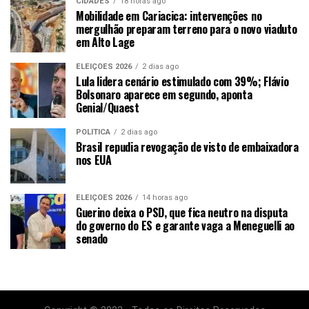
CIDADES
18 horas ago
Mobilidade em Cariacica: intervenções no
mergulhão preparam terreno para o novo viaduto
em Alto Lage
ELEIÇÕES 2026
2 dias ago
Lula lidera cenário estimulado com 39%; Flávio
Bolsonaro aparece em segundo, aponta
Genial/Quaest
POLÍTICA
2 dias ago
Brasil repudia revogação de visto de embaixadora
nos EUA
ELEIÇÕES 2026
14 horas ago
Guerino deixa o PSD, que fica neutro na disputa
do governo do ES e garante vaga a Meneguelli ao
senado