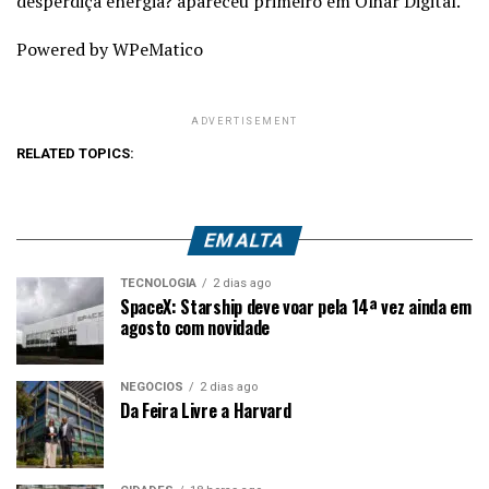
desperdiça energia? apareceu primeiro em Olhar Digital.
Powered by WPeMatico
ADVERTISEMENT
RELATED TOPICS:
EM ALTA
TECNOLOGIA
2 dias ago
SpaceX: Starship deve voar pela 14ª vez ainda em
agosto com novidade
NEGÓCIOS
2 dias ago
Da Feira Livre a Harvard