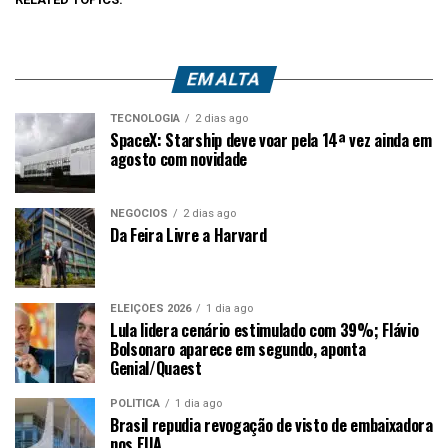
EM ALTA
TECNOLOGIA
2 dias ago
SpaceX: Starship deve voar pela 14ª vez ainda em
agosto com novidade
NEGÓCIOS
2 dias ago
Da Feira Livre a Harvard
ELEIÇÕES 2026
1 dia ago
Lula lidera cenário estimulado com 39%; Flávio
Bolsonaro aparece em segundo, aponta
Genial/Quaest
POLÍTICA
1 dia ago
Brasil repudia revogação de visto de embaixadora
nos EUA