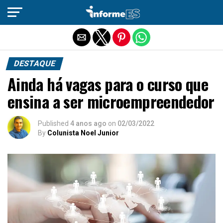
Sair da versão mobile
DESTAQUE
Ainda há vagas para o curso que
ensina a ser microempreendedor
Published
4 anos ago
on
02/03/2022
By
Colunista Noel Junior