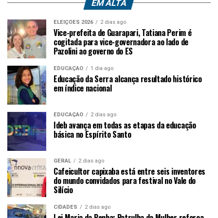
EM ALTA
ELEIÇÕES 2026
2 dias ago
Vice-prefeita de Guarapari, Tatiana Perim é
cogitada para vice-governadora ao lado de
Pazolini ao governo do ES
EDUCAÇÃO
1 dia ago
Educação da Serra alcança resultado histórico
em índice nacional
EDUCAÇÃO
2 dias ago
Ideb avança em todas as etapas da educação
básica no Espírito Santo
GERAL
2 dias ago
Cafeicultor capixaba está entre seis inventores
do mundo convidados para festival no Vale do
Silício
CIDADES
2 dias ago
Lei Maria da Penha: Patrulha da Mulher reforça