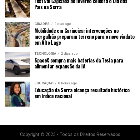
Festival Capixaba de Inverno celebra o Dia dos
Pais na Serra
CIDADES
2 dias ago
Mobilidade em Cariacica: intervenções no
mergulhão preparam terreno para o novo viaduto
em Alto Lage
TECNOLOGIA
2 dias ago
SpaceX compra mais baterias da Tesla para
alimentar expansão da IA
EDUCAÇÃO
8 horas ago
Educação da Serra alcança resultado histórico
em índice nacional
Copyright © 2023 - Todos os Direitos Reservados