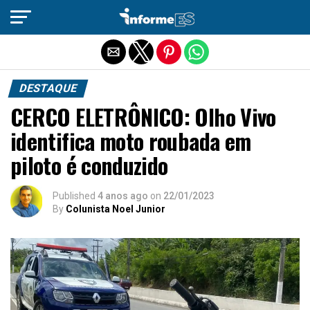
Sair da versão mobile
DESTAQUE
CERCO ELETRÔNICO: Olho Vivo
identifica moto roubada em
piloto é conduzido
Published
4 anos ago
on
22/01/2023
By
Colunista Noel Junior