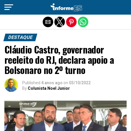
Sair da versão mobile
DESTAQUE
Cláudio Castro, governador
reeleito do RJ, declara apoio a
Bolsonaro no 2º turno
Published
4 anos ago
on
03/10/2022
By
Colunista Noel Junior