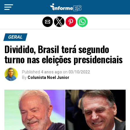
Sair da versão mobile
GERAL
Dividido, Brasil terá segundo
turno nas eleições presidenciais
Published
4 anos ago
on
03/10/2022
By
Colunista Noel Junior