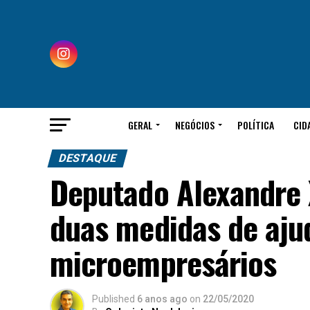
GERAL
NEGÓCIOS
POLÍTICA
CID
DESTAQUE
Deputado Alexandre
duas medidas de aju
microempresários
Published
6 anos ago
on
22/05/2020