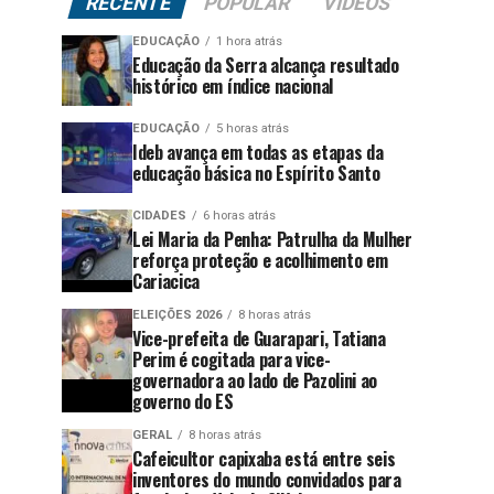
RECENTE
POPULAR
VÍDEOS
EDUCAÇÃO
1 hora atrás
Educação da Serra alcança resultado
histórico em índice nacional
EDUCAÇÃO
5 horas atrás
Ideb avança em todas as etapas da
educação básica no Espírito Santo
CIDADES
6 horas atrás
Lei Maria da Penha: Patrulha da Mulher
reforça proteção e acolhimento em
Cariacica
ELEIÇÕES 2026
8 horas atrás
Vice-prefeita de Guarapari, Tatiana
Perim é cogitada para vice-
governadora ao lado de Pazolini ao
governo do ES
GERAL
8 horas atrás
Cafeicultor capixaba está entre seis
inventores do mundo convidados para