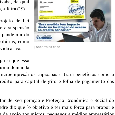
xaba, da qual
ça-feira (19).
rojeto de Lei
te a suspensão
a pandemia do
butárias, como
| Socorro na crise |
vida ativa.
plica que essa
e uma demanda
icroempresários capixabas e trará benefícios como a
crédito para capital de giro e folha de pagamento das
tar de Recuperação e Proteção Econômica e Social do
re diz que “o objetivo é ter mais força para propor e
as de apoio aos micros, pequenos e médios empresários