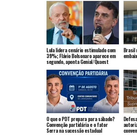
Lula lidera cenário estimulado com
Brasil
39%; Flávio Bolsonaro aparece em
embaix
segundo, aponta Genial/Quaest
O que o PDT prepara para sábado?
Defesa
Convenção partidária e o fator
autori
Serra na sucessão estadual
conve