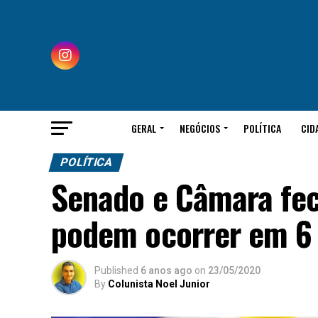
GERAL
NEGÓCIOS
POLÍTICA
CID
POLÍTICA
Senado e Câmara fec
podem ocorrer em 6
Published
6 anos ago
on
23/05/2020
By
Colunista Noel Junior