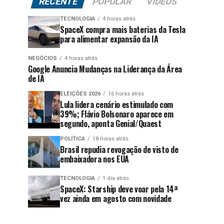
RECENTE
POPULAR
VÍDEOS
TECNOLOGIA
4 horas atrás
SpaceX compra mais baterias da Tesla
para alimentar expansão da IA
NEGÓCIOS
4 horas atrás
Google Anuncia Mudanças na Liderança da Área
de IA
ELEIÇÕES 2026
16 horas atrás
Lula lidera cenário estimulado com
39%; Flávio Bolsonaro aparece em
segundo, aponta Genial/Quaest
POLÍTICA
18 horas atrás
Brasil repudia revogação de visto de
embaixadora nos EUA
TECNOLOGIA
1 dia atrás
SpaceX: Starship deve voar pela 14ª
vez ainda em agosto com novidade