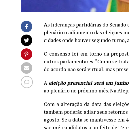
A
s lideranças partidárias do Senado
plenário o adiamento das eleições mu
cidades onde houver segundo turno, a
O consenso foi em torno da propos
outros parlamentares. “Como se trata
do acordo não será virtual, mas prese
A
eleição presencial será em junho
ao plenário no próximo mês. Na Alepi
Com a alteração da data das eleiçõ
também poderão adiar seus retornos 
agosto. Se a data se mantivesse em 4
são pré-candidatos a prefeito de Tere