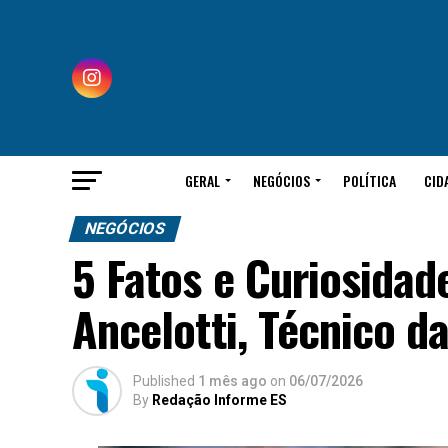
GERAL
NEGÓCIOS
POLÍTICA
CID
NEGÓCIOS
5 Fatos e Curiosidad
Ancelotti, Técnico da
Published
1 mês ago
on
06/07/2026
By
Redação Informe ES