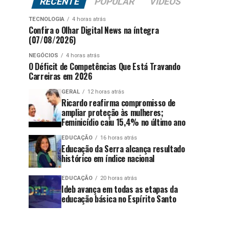
RECENTE
POPULAR
VÍDEOS
TECNOLOGIA
4 horas atrás
Confira o Olhar Digital News na íntegra
(07/08/2026)
NEGÓCIOS
4 horas atrás
O Déficit de Competências Que Está Travando
Carreiras em 2026
GERAL
12 horas atrás
Ricardo reafirma compromisso de
ampliar proteção às mulheres;
Feminicídio caiu 15,4% no último ano
EDUCAÇÃO
16 horas atrás
Educação da Serra alcança resultado
histórico em índice nacional
EDUCAÇÃO
20 horas atrás
Ideb avança em todas as etapas da
educação básica no Espírito Santo