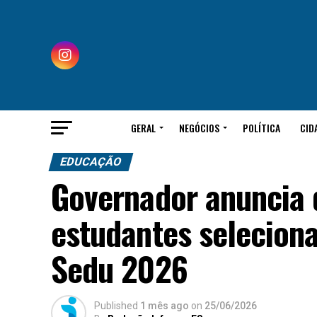
GERAL
NEGÓCIOS
POLÍTICA
CID
EDUCAÇÃO
Governador anuncia 
estudantes selecion
Sedu 2026
Published
1 mês ago
on
25/06/2026