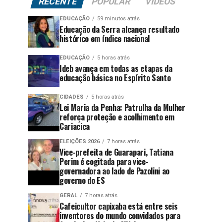
RECENTE
POPULAR
VÍDEOS
EDUCAÇÃO
59 minutos atrás
Educação da Serra alcança resultado
histórico em índice nacional
EDUCAÇÃO
5 horas atrás
Ideb avança em todas as etapas da
educação básica no Espírito Santo
CIDADES
5 horas atrás
Lei Maria da Penha: Patrulha da Mulher
reforça proteção e acolhimento em
Cariacica
ELEIÇÕES 2026
7 horas atrás
Vice-prefeita de Guarapari, Tatiana
Perim é cogitada para vice-
governadora ao lado de Pazolini ao
governo do ES
GERAL
7 horas atrás
Cafeicultor capixaba está entre seis
inventores do mundo convidados para