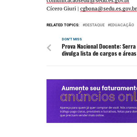
comunicacaosedu@sedu.es.gov.br
Cícero Giuri |
cgbona@sedu.es.gov.br
RELATED TOPICS:
DESTAQUE
EDUACAÇÃO
DON'T MISS
Prova Nacional Docente: Serra
divulga lista de cargos e áreas