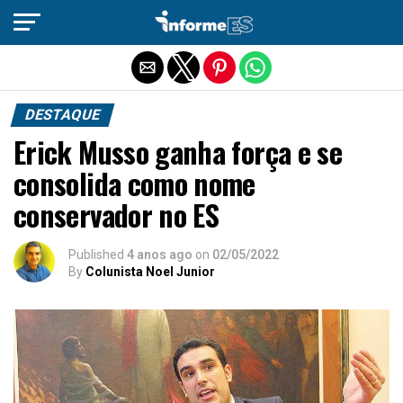
Sair da versão mobile
DESTAQUE
Erick Musso ganha força e se
consolida como nome
conservador no ES
Published
4 anos ago
on
02/05/2022
By
Colunista Noel Junior