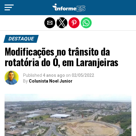
Sair da versão mobile
DESTAQUE
Modificações no trânsito da
rotatória do Ó, em Laranjeiras
Published
4 anos ago
on
02/05/2022
By
Colunista Noel Junior