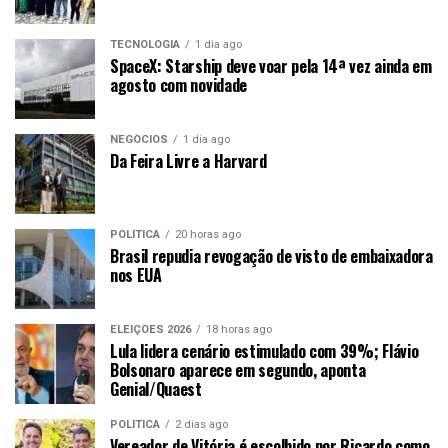
TECNOLOGIA
1 dia ago
SpaceX: Starship deve voar pela 14ª vez ainda em
agosto com novidade
NEGÓCIOS
1 dia ago
Da Feira Livre a Harvard
POLÍTICA
20 horas ago
Brasil repudia revogação de visto de embaixadora
nos EUA
ELEIÇÕES 2026
18 horas ago
Lula lidera cenário estimulado com 39%; Flávio
Bolsonaro aparece em segundo, aponta
Genial/Quaest
POLÍTICA
2 dias ago
Vereador de Vitória é escolhido por Ricardo como