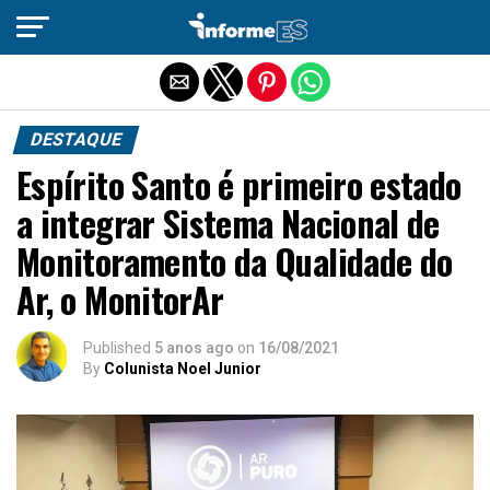
Sair da versão mobile
DESTAQUE
Espírito Santo é primeiro estado
a integrar Sistema Nacional de
Monitoramento da Qualidade do
Ar, o MonitorAr
Published
5 anos ago
on
16/08/2021
By
Colunista Noel Junior