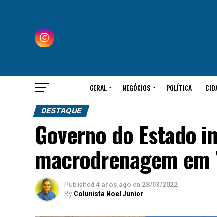
GERAL
NEGÓCIOS
POLÍTICA
CID
DESTAQUE
Governo do Estado i
macrodrenagem em V
Published
4 anos ago
on
28/03/2022
By
Colunista Noel Junior