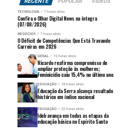
RECENTE
POPULAR
VÍDEOS
TECNOLOGIA
7 horas atrás
Confira o Olhar Digital News na íntegra
(07/08/2026)
NEGÓCIOS
7 horas atrás
O Déficit de Competências Que Está Travando
Carreiras em 2026
GERAL
15 horas atrás
Ricardo reafirma compromisso de
ampliar proteção às mulheres;
Feminicídio caiu 15,4% no último ano
EDUCAÇÃO
18 horas atrás
Educação da Serra alcança resultado
histórico em índice nacional
EDUCAÇÃO
22 horas atrás
Ideb avança em todas as etapas da
educação básica no Espírito Santo