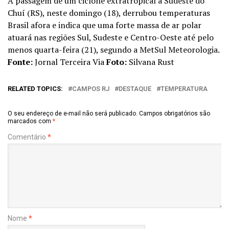
A passagem de um ciclone extratropical a Sudeste do
Chuí (RS), neste domingo (18), derrubou temperaturas
Brasil afora e indica que uma forte massa de ar polar
atuará nas regiões Sul, Sudeste e Centro-Oeste até pelo
menos quarta-feira (21), segundo a MetSul Meteorologia.
Fonte:
Jornal Terceira Via
Foto:
Silvana Rust
RELATED TOPICS:
CAMPOS RJ
DESTAQUE
TEMPERATURA
O seu endereço de e-mail não será publicado.
Campos obrigatórios são
marcados com
*
Comentário
*
Nome
*