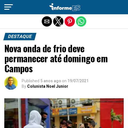
Sair da versão mobile
DESTAQUE
Nova onda de frio deve
permanecer até domingo em
Campos
Published
5 anos ago
on
19/07/2021
By
Colunista Noel Junior